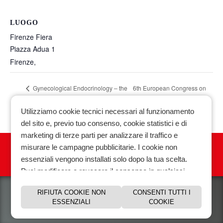
LUOGO
Firenze Fiera
Piazza Adua 1
Firenze
,
6th European Congress on
Gynecological Endocrinology – the
20 world congress
Intrapartum Care
Utilizziamo cookie tecnici necessari al funzionamento
del sito e, previo tuo consenso, cookie statistici e di
marketing di terze parti per analizzare il traffico e
misurare le campagne pubblicitarie. I cookie non
essenziali vengono installati solo dopo la tua scelta.
Privacy policy
|
Cookie policy
|
|
Puoi modificare o revocare il consenso in qualsiasi
momento.
RIFIUTA COOKIE NON
CONSENTI TUTTI I
Scopri di piu e gestisci le preferenze sui cookie.
ESSENZIALI
COOKIE
Biomedical Technologies Srl VAT. 01118070927