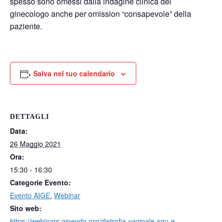
spesso sono omessi dalla indagine clinica del
ginecologo anche per omission “consapevole” della
paziente.
Salva nel tuo calendario
DETTAGLI
Data:
26 Maggio 2021
Ora:
15:30 - 16:30
Categorie Evento:
Evento AIGE
,
Webinar
Sito web:
https://webinars.ginendo.org/distrofia-vaginale-sgu-e-