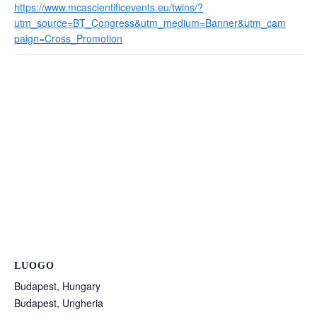
https://www.mcascientificevents.eu/twins/?
utm_source=BT_Congress&utm_medium=Banner&utm_cam
paign=Cross_Promotion
LUOGO
Budapest, Hungary
Budapest
,
Ungheria